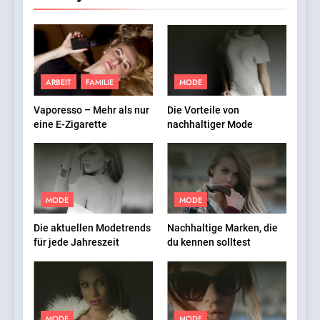
ARBEIT
FAMILIE
MODE
Vaporesso – Mehr als nur
Die Vorteile von
eine E-Zigarette
nachhaltiger Mode
MODE
MODE
Die aktuellen Modetrends
Nachhaltige Marken, die
für jede Jahreszeit
du kennen solltest
MODE
MODE