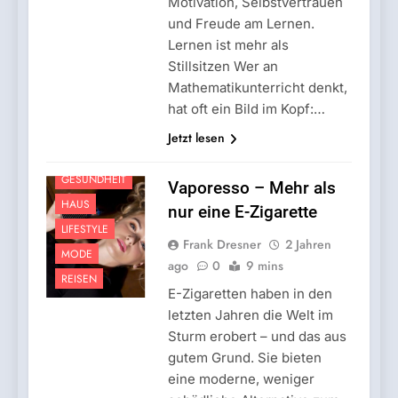
Motivation, Selbstvertrauen
und Freude am Lernen.
Lernen ist mehr als
Stillsitzen Wer an
Mathematikunterricht denkt,
ARBEIT
hat oft ein Bild im Kopf:…
FAMILIE
Jetzt lesen
FINANZEN
GESUNDHEIT
Vaporesso – Mehr als
HAUS
nur eine E-Zigarette
LIFESTYLE
Frank Dresner
2 Jahren
MODE
ago
0
9 mins
REISEN
E-Zigaretten haben in den
letzten Jahren die Welt im
Sturm erobert – und das aus
gutem Grund. Sie bieten
eine moderne, weniger