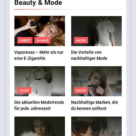
Beauty & Mode
ARBEIT
FAMILIE
MODE
Vaporesso – Mehr als nur
Die Vorteile von
eine E-Zigarette
nachhaltiger Mode
MODE
MODE
Die aktuellen Modetrends
Nachhaltige Marken, die
für jede Jahreszeit
du kennen solltest