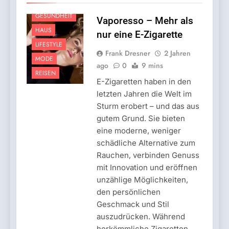
FINANZEN
GESUNDHEIT
Vaporesso – Mehr als
HAUS
nur eine E-Zigarette
LIFESTYLE
Frank Dresner
2 Jahren
MODE
ago
0
9 mins
REISEN
E-Zigaretten haben in den
letzten Jahren die Welt im
Sturm erobert – und das aus
gutem Grund. Sie bieten
eine moderne, weniger
schädliche Alternative zum
Rauchen, verbinden Genuss
mit Innovation und eröffnen
unzählige Möglichkeiten,
den persönlichen
Geschmack und Stil
auszudrücken. Während
herkömmliche Zigaretten