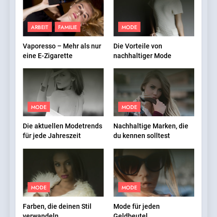
ARBEIT
FAMILIE
MODE
Vaporesso – Mehr als nur
Die Vorteile von
eine E-Zigarette
nachhaltiger Mode
MODE
MODE
Die aktuellen Modetrends
Nachhaltige Marken, die
für jede Jahreszeit
du kennen solltest
MODE
MODE
Farben, die deinen Stil
Mode für jeden
verwandeln
Geldbeutel