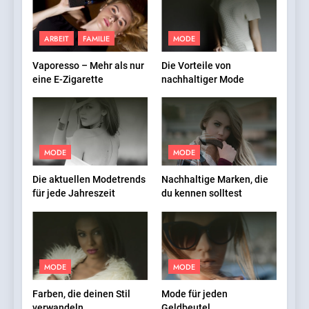
ARBEIT
FAMILIE
MODE
Vaporesso – Mehr als nur
Die Vorteile von
eine E-Zigarette
nachhaltiger Mode
MODE
MODE
Die aktuellen Modetrends
Nachhaltige Marken, die
für jede Jahreszeit
du kennen solltest
MODE
MODE
Farben, die deinen Stil
Mode für jeden
verwandeln
Geldbeutel