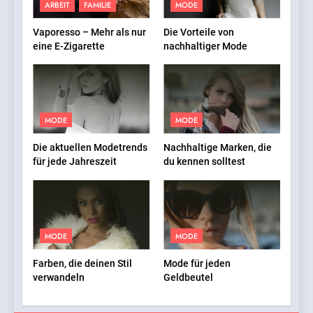
ARBEIT
FAMILIE
MODE
Vaporesso – Mehr als nur
Die Vorteile von
eine E-Zigarette
nachhaltiger Mode
MODE
MODE
Die aktuellen Modetrends
Nachhaltige Marken, die
für jede Jahreszeit
du kennen solltest
MODE
MODE
Farben, die deinen Stil
Mode für jeden
verwandeln
Geldbeutel